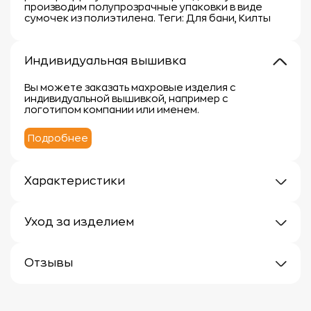
производим полупрозрачные упаковки в виде
сумочек из полиэтилена. Теги: Для бани, Килты
Индивидуальная вышивка
Вы можете заказать махровые изделия с
индивидуальной вышивкой, например с
логотипом компании или именем.
Подробнее
Характеристики
Плотность: 300 г/м
Материал: 100% хлопок
Уход за изделием
Уход за махровыми изделиями требует внимания,
чтобы сохранить их мягкость, впитывающие
Отзывы
свойства и яркость цвета.
Вот несколько рекомендаций:
Отзывов еще нет
1.
Стирка: