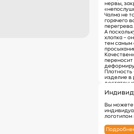
нервы, зак
«непослуш
Чалма не т
горячего в
перегрева.
А поскольк
хлопка – о
тем самым
просыхани
Качественн
переносит
деформируя
Плотность 
изделие в 
достаточно
бани, Чалм
Индивид
Вы можете 
индивидуа
логотипом 
Подробне