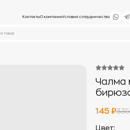
Контакты
О компании
Условия сотрудничества
Чалма 
бирюз
145 ₽
335
Цвет: