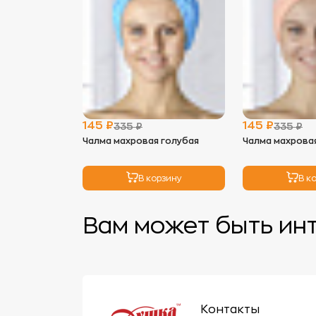
145 ₽
145 ₽
335 ₽
335 ₽
Чалма махровая голубая
Чалма махрова
В корзину
В к
Вам может быть ин
Контакты