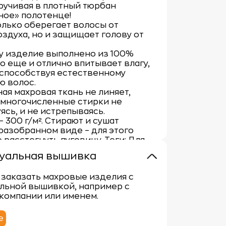
ручивая в плотный тюрбан
ное» полотенце!
олько оберегает волосы от
оздуха, но и защищает голову от
у изделие выполнено из 100%
но еще и отлично впитывает влагу,
 способствуя естественному
ю волос.
ая махровая ткань не линяет,
 многочисленные стирки не
сь, и не истрепываясь.
– 300 г/м². Стирают и сушат
разобранном виде – для этого
 расстегнуть пуговицу. Теги: Для
а
уальная вышивка
заказать махровые изделия с
льной вышивкой, например с
компании или именем.
е