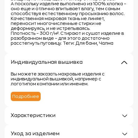
А поскольку изделие выполнено из 100% хлопка –
оно еще и отлично впитывает влагу, тем самым
способствуя естественному просыханию волос.
Качественная махровая ткань не линяет,
переносит многочисленные стирки не
деформируясь, и не истрепываясь.
Плотность – 300 г/м². Стирают и сушат изделие в
разобранном виде – для этого достаточно
расстегнуть пуговицу. Теги: Для бани, Чалма
Индивидуальная вышивка
Вы можете заказать махровые изделия с
индивидуальной вышивкой, например с
логотипом компании или именем.
Подробнее
Характеристики
Плотность: 300г/м
Материал: 100% хлопок
Уход за изделием