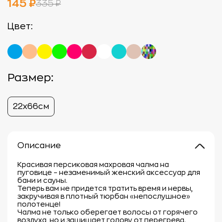
145 ₽
335 ₽
Цвет:
Размер:
22х66см
Описание
Красивая персиковая махровая чалма на
пуговице – незаменимый женский аксессуар для
бани и сауны.
Теперь вам не придется тратить время и нервы,
закручивая в плотный тюрбан «непослушное»
полотенце!
Чалма не только оберегает волосы от горячего
воздуха, но и защищает голову от перегрева.