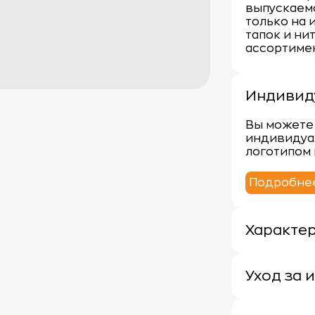
выпускаем
только на 
тапок и нит
ассортимен
Индивид
Вы можете 
индивидуа
логотипом 
Подробне
Характе
Плотность: 
Материал: 
Уход за 
Уход за ма