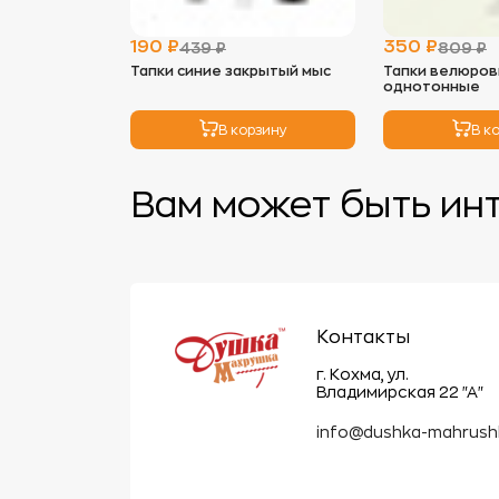
190 ₽
350 ₽
439 ₽
809 ₽
Тапки синие закрытый мыс
Тапки велюров
однотонные
В корзину
В к
Вам может быть ин
Контакты
г. Кохма, ул.
Владимирская 22 "А"
info@dushka-mahrush