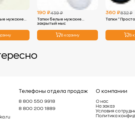
- Идеальны
можно исп
190 ₽
360 ₽
439 ₽
832 ₽
низких обо
ые мужские
Тапки белые мужские
Тапки "Просто
мягкость и
закрытый мыс
3.
Глажка:
орзину
В корзину
В 
- Махровые
так как во
необходим
тересно
глажки с н
4.
Хранение
- Храните 
избежать п
- Не реком
вещи под т
Телефоны отдела продаж
О компании
может деф
8 800 550 9918
О нас
На заказ
Эти просты
8 800 200 1889
Условия сотрудн
махровые и
Политика конфи
ka.ru
долговечн