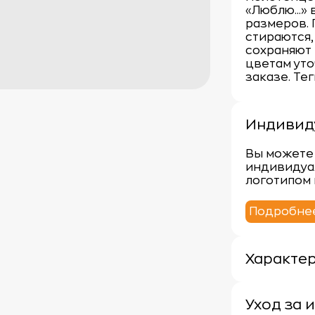
«Люблю...»
размеров.
стираются,
сохраняют 
цветам ут
заказе. Те
Индивид
Вы можете 
индивидуа
логотипом 
Подробне
Характе
Плотность:
Материал: 
Уход за 