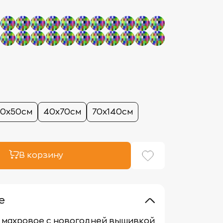
30х50см
40х70см
70х140см
В корзину
е
 махровое с новогодней вышивкой