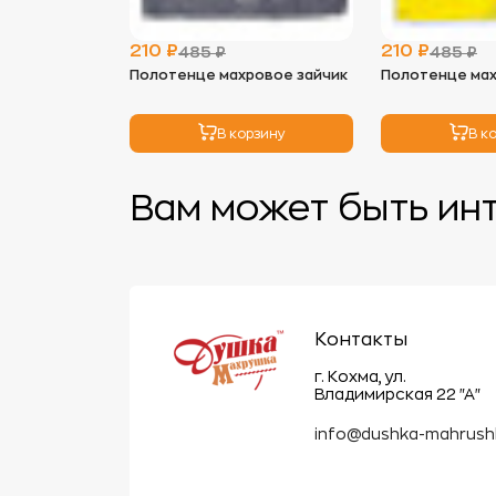
210 ₽
210 ₽
485 ₽
485 ₽
Полотенце махровое зайчик
Полотенце мах
В корзину
В к
Вам может быть ин
Контакты
г. Кохма, ул.
Владимирская 22 "А"
info@dushka-mahrush