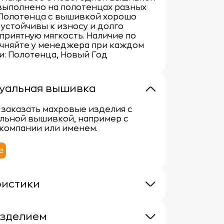
 выполнено на полотенцах разных
 Полотенца с вышивкой хорошо
 устойчивы к износу и долго
приятную мягкость. Наличие по
очняйте у менеджера при каждом
ги: Полотенца, Новый Год
уальная вышивка
заказать махровые изделия с
льной вышивкой, например с
компании или именем.
е
ристики
 400г/м
100% хлопок
изделием