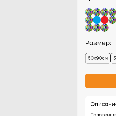
Размер:
50х90см
Описани
Полотенце