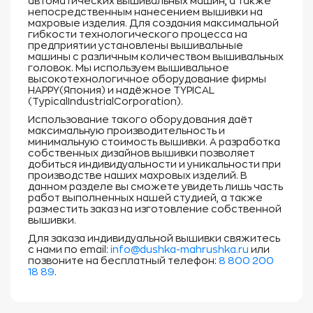
автоматических вышивальных машин, а также
непосредственным нанесением вышивки на
махровые изделия. Для создания максимальной
гибкости технологического процесса на
предприятии установлены вышивальные
машины с различным количеством вышивальных
головок. Мы используем вышивальное
высокотехнологичное оборудование фирмы
HAPPY(Япония) и надёжное TYPICAL
(TypicalIndustrialCorporation).
Использование такого оборудования даёт
максимальную производительность и
минимальную стоимость вышивки. А разработка
собственных дизайнов вышивки позволяет
добиться индивидуальности и уникальности при
производстве наших махровых изделий. В
данном разделе вы сможете увидеть лишь часть
работ выполненных нашей студией, а также
разместить заказ на изготовление собственной
вышивки.
Для заказа индивидуальной вышивки свяжитесь
с нами по email:
info@dushka-mahrushka.ru
или
позвоните на бесплатный телефон:
8 800 200
18 89
.