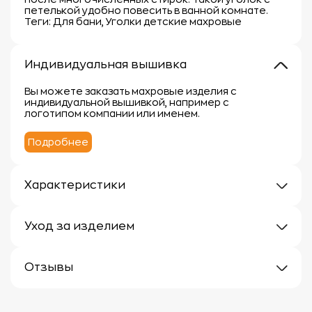
петелькой удобно повесить в ванной комнате.
Теги: Для бани, Уголки детские махровые
Индивидуальная вышивка
Вы можете заказать махровые изделия с
индивидуальной вышивкой, например с
логотипом компании или именем.
Подробнее
Характеристики
Плотность: 300 г/м
Материал: 100% хлопок
Уход за изделием
Уход за махровыми изделиями требует внимания,
чтобы сохранить их мягкость, впитывающие
Отзывы
свойства и яркость цвета.
Вот несколько рекомендаций:
Отзывов еще нет
1.
Стирка: