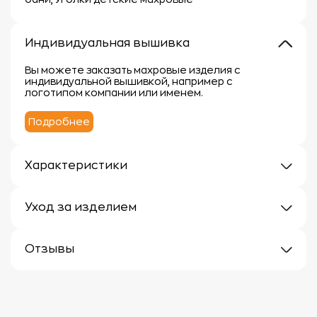
Индивидуальная вышивка
Вы можете заказать махровые изделия с
индивидуальной вышивкой, например с
логотипом компании или именем.
Подробнее
Характеристики
Плотность: 300г/м
Материал: 100% хлопок
Уход за изделием
Уход за махровыми изделиями требует внимания,
чтобы сохранить их мягкость, впитывающие
Отзывы
свойства и яркость цвета.
Вот несколько рекомендаций:
Отзывов еще нет
1.
Стирка:
- Перед первой стиркой рекомендуется
прополоскать махровые изделия в холодной воде