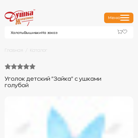
Меню
Халаты
Вышивки
На заказ
Главная
Каталог
Уголок детский "Зайка" с ушками
голубой