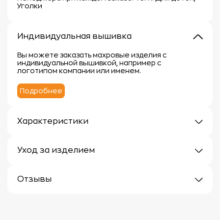
Уголки
Индивидуальная вышивка
Вы можете заказать махровые изделия с
индивидуальной вышивкой, например с
логотипом компании или именем.
Подробнее
Характеристики
Плотность: 300г/м
Материал: 100% хлопок
Уход за изделием
Уход за махровыми изделиями требует внимания,
чтобы сохранить их мягкость, впитывающие
Отзывы
свойства и яркость цвета.
Вот несколько рекомендаций:
Отзывов еще нет
1.
Стирка:
- Перед первой стиркой рекомендуется