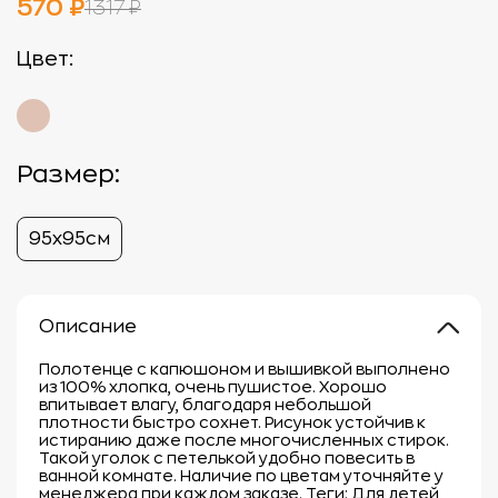
570 ₽
1317 ₽
Цвет:
Размер:
95х95см
Описание
Полотенце с капюшоном и вышивкой выполнено
из 100% хлопка, очень пушистое. Хорошо
впитывает влагу, благодаря небольшой
плотности быстро сохнет. Рисунок устойчив к
истиранию даже после многочисленных стирок.
Такой уголок с петелькой удобно повесить в
ванной комнате. Наличие по цветам уточняйте у
менеджера при каждом заказе. Теги: Для детей,