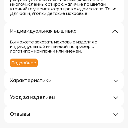
многочисленных стирок. Наличие по цветам
уточняйте у менеджера при каждом заказе. Теги:
Для бани, Уголки детские махровые
Индивидуальная вышивка
Вы можете заказать махровые изделия с
индивидуальной вышивкой, например с
логотипом компании или именем.
Подробнее
Характеристики
Плотность: 300г/м
Материал: 100% хлопок
Уход за изделием
Уход за махровыми изделиями требует внимания,
чтобы сохранить их мягкость, впитывающие
Отзывы
свойства и яркость цвета.
Вот несколько рекомендаций:
Отзывов еще нет